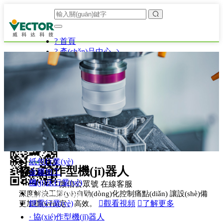

? 首頁
? 產(chǎn)品中心

? 解決方案

? 技術(shù)支持

? 關(guān)于我們

? 新聞中心

? 加入我們



0769-22235716

0769-22235716
紙包行業(yè)
協(xié)作型機(jī)器人
金屬加工
機(jī)床行業(yè)
微信公眾號
在線客服
工業(yè)機(jī)器人
深度解決工業(yè)自動(dòng)化控制痛點(diǎn) 讓設(shè)備

觀看視頻

了解更多
鋰電行業(yè)
更加穩(wěn)定、高效。
· 協(xié)作型機(jī)器人