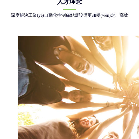
人才理念
深度解決工業(yè)自動化控制痛點讓設備更加穩(wěn)定、高效