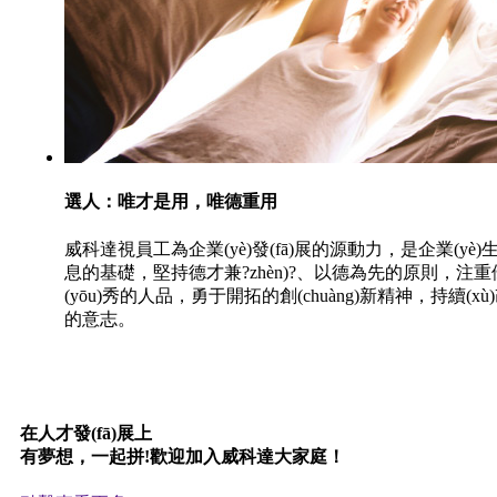
選人：唯才是用，唯德重用
威科達視員工為企業(yè)發(fā)展的源動力，是企業(yè
息的基礎，堅持德才兼?zhèn)?、以德為先的原則，注重
(yōu)秀的人品，勇于開拓的創(chuàng)新精神，持續(xù
的意志。
在人才發(fā)展上
有夢想，一起拼!歡迎加入威科達大家庭！