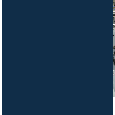
紙包行業(yè)