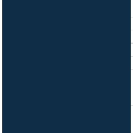
購買咨詢
請?zhí)顚懩男畔?，我們會盡快與您取得聯(lián)系
提交信息