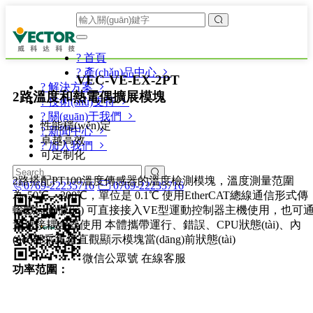

? 首頁
? 產(chǎn)品中心

VEC-VE-EX-2PT
? 解決方案

2路溫度和熱電偶擴展模塊
? 技術(shù)支持

? 關(guān)于我們

性能穩(wěn)定
? 新聞中心

卓越高效
? 加入我們

可定制化

2路搭配PT100溫度傳感器的溫度檢測模塊，溫度測量范圍

0769-22235716

0769-22235716
為-50℃—200℃，單位是 0.1℃ 使用EtherCAT總線通信形式傳
輸數(shù)據(jù) 可直接接入VE型運動控制器主機使用，也可
過連接耦合器使用 本體攜帶運行、錯誤、CPU狀態(tài)、內
(nèi)部采集燈直觀顯示模塊當(dāng)前狀態(tài)
微信公眾號
在線客服
功率范圍：