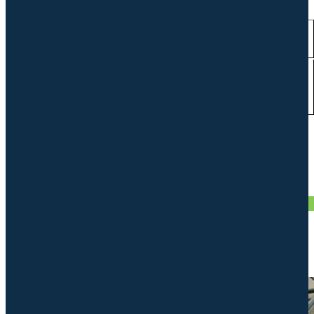
產(chǎn)品型號
參數(shù)說明
VEC-VE-EX-2PT
2路PT100輸入，測量范圍為-50℃——
200℃，0.1攝氏度測量精度
資料下載

文件名稱
下載格式
文件大小
操作
應(yīng)用領(lǐng)域