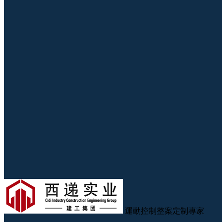
相關(guān)新聞
重磅喜訊！2025年12月18日，深圳CIAA25運動控制/
(shù)積淀、廣受市場認可的產(chǎn)品實力與卓越的用
項大獎！
2025-12-19
伺服電機廠家威科達，以全棧實力賦能中高端制造
2025-
專為高端壓力機而造！威科達高精度壓力伺服驅(qū)動器助
伺服驅(qū)動器在機器人技術(shù)中的應(yīng)用與發(fā)
伺服驅(qū)動器在制造業(yè)領(lǐng)域的應(yīng)用
2023-1
交流伺服驅(qū)動器在制造業(yè)的應(yīng)用
2023-11-09
交流伺服驅(qū)動器的應(yīng)用領(lǐng)域
2023-11-07
伺服驅(qū)動器的應(yīng)用領(lǐng)域有哪些
2023-11-03
運動控制整案定制專家