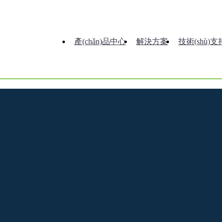
產(chǎn)品中心
解決方案
技術(shù)支
)展一直是推動工業(yè)設(shè)備智能化和自動化的關(guān)鍵因素之
(yè)設(shè)備的聯(lián)網(wǎng)和通信提供了強大的