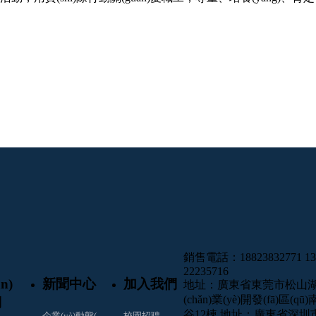
銷售電話：18823832771 1392
22235716
n)
新聞中心
加入我們
地址：廣東省東莞市松山湖高
(chǎn)業(yè)開發(fā)區
們
谷12棟
地址：廣東省深圳市
企業(yè)動態(tài)
校園招聘