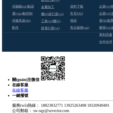
伺服驅(qū)動器
資料下載
企業(yè)
金屬加工
運(yùn)動控制
常見FAQ
企業(yè)
機(jī)床行業(yè)
伺服馬達(dá)
視頻
發(fā)展
工業(yè)機(jī)器人
配件
售后服務(wù)
鋰電行業(yè)
專利證書
合作伙伴
關(guān)注微信
在線客服
在線客服
一鍵撥號
服務(wù)熱線：
18823832771 13925263498 18320949491
公司郵箱：
sw-sqy@szvector.com