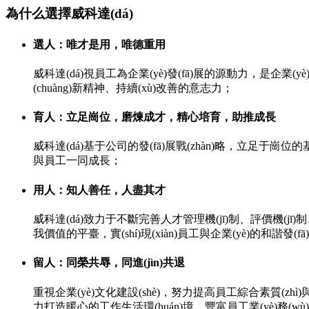
為什么選擇威科達(dá)
選人：唯才是用，唯德重用
威科達(dá)視員工為企業(yè)發(fā)展的源動力，是企業(
(chuàng)新精神、持續(xù)改善的意志力；
育人：立足崗位，磨煉成才，精心培育，助推成長
威科達(dá)基于公司的發(fā)展戰(zhàn)略，立足于崗位的
與員工一同成長；
用人：知人善任，人盡其才
威科達(dá)致力于不斷完善人才管理機(jī)制、評價機(jī)制
我價值的平臺，實(shí)現(xiàn)員工與企業(yè)的和諧發(fā
留人：同榮共辱，同進(jìn)共退
重視企業(yè)文化建設(shè)，努力提高員工綜合素質(zhì
力打造暖心的工作生活環(huán)境，豐富員工業(yè)務(wù)活動