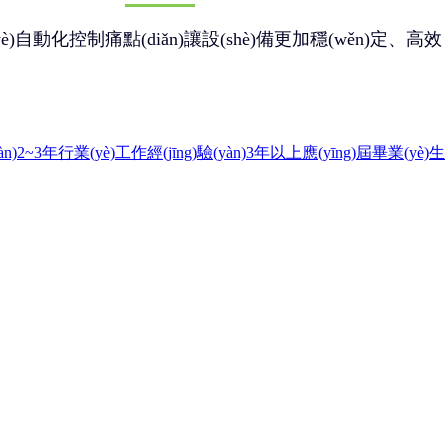
自動化控制痛點(diǎn)讓設(shè)備更加穩(wěn)定、高效
àn)2~3年
行業(yè)工作經(jīng)驗(yàn)3年以上
應(yīng)屆畢業(yè)生