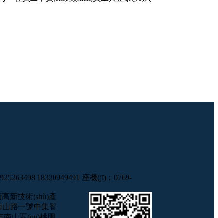
5263498 18320949491
座機(jī)：0769-
新技術(shù)產
(qū)南山路一號中集智
南山區(qū)桃園