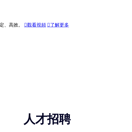
n)定、高效。

觀看視頻

了解更多
人才招聘